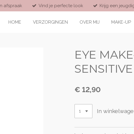
n afspraak
Vind je perfecte look
Krijg een jeugdig
HOME
VERZORGINGEN
OVER MIJ
MAKE-UP
EYE MAK
SENSITIV
€ 12,90
In winkelwag