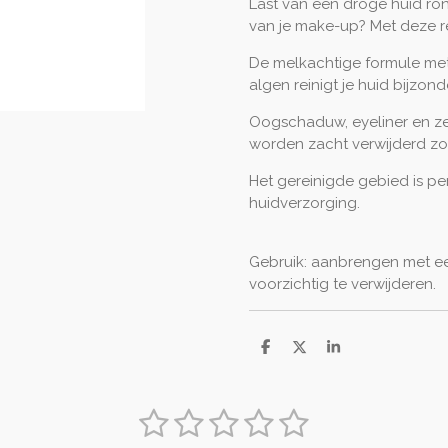
Last van een droge huid ron
van je make-up? Met deze rem
De melkachtige formule met
algen reinigt je huid bijzond
Oogschaduw, eyeliner en zel
worden zacht verwijderd zon
Het gereinigde gebied is p
huidverzorging.
Gebruik: aanbrengen met ee
voorzichtig te verwijderen.
D
D
S
e
e
h
l
e
a
e
l
r
1
2
3
4
5
n
e
S
t