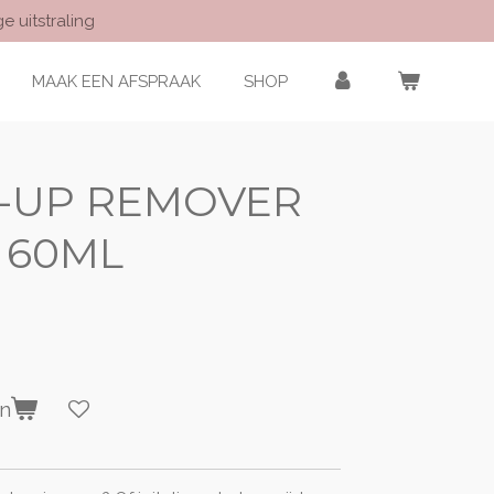
e uitstraling
MAAK EEN AFSPRAAK
SHOP
E-UP REMOVER
E 60ML
en