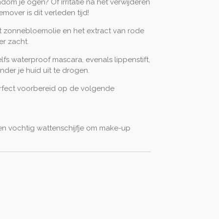
dom je ogen? Of irritatie na het verwijderen
over is dit verleden tijd!
 zonnebloemolie en het extract van rode
er zacht.
fs waterproof mascara, evenals lippenstift,
der je huid uit te drogen.
erfect voorbereid op de volgende
n vochtig wattenschijfje om make-up