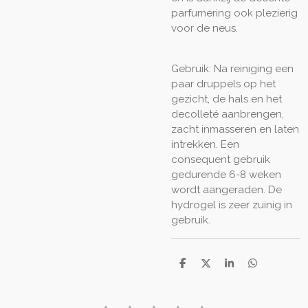
parfumering ook plezierig
voor de neus.
Gebruik: Na reiniging een
paar druppels op het
gezicht, de hals en het
decolleté aanbrengen,
zacht inmasseren en laten
intrekken. Een
consequent gebruik
gedurende 6-8 weken
wordt aangeraden. De
hydrogel is zeer zuinig in
gebruik.
D
D
S
D
e
e
h
e
l
e
a
l
e
l
r
e