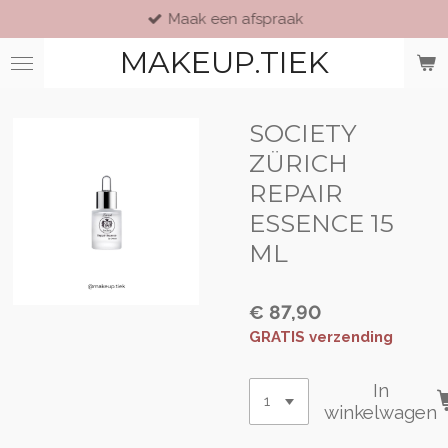
Maak een afspraak
Ga
direct
MAKEUP.TIEK
naar
de
hoofdinhoud
SOCIETY
ZÜRICH
REPAIR
ESSENCE 15
ML
€ 87,90
GRATIS verzending
In
winkelwagen