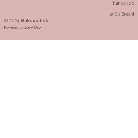
Tuinwijk 20
2960 Brecht
© 2024
Makeup.tiek
Powered by
JouwWeb